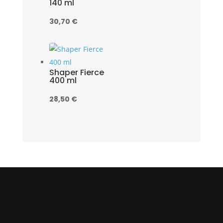
140 ml
30,70
€
Shaper Fierce
400 ml
28,50
€