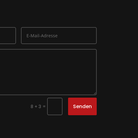
Senden
=
8 + 3