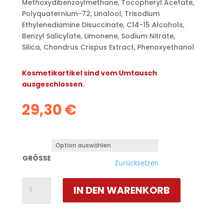
Methoxydibenzoylmethane, Tocopheryl Acetate,
Polyquaternium-72, Linalool, Trisodium
Ethylenediamine Disuccinate, C14-15 Alcohols,
Benzyl Salicylate, Limonene, Sodium Nitrate,
Silica, Chondrus Crispus Extract, Phenoxyethanol
Kosmetikartikel sind vom Umtausch
ausgeschlossen.
29,30
€
GRÖSSE
Zurücksetzen
TWISTED
IN DEN WARENKORB
ELASTIC
DETANGLER
CONDITIONER