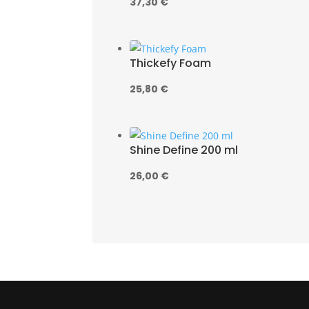
37,30
€
Thickefy Foam
25,80
€
Shine Define 200 ml
26,00
€