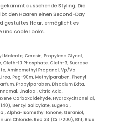
ungekämmt aussehende Styling. Die
 gibt den Haaren einen Second-Day
nd gestuftes Haar, ermöglicht es
 und coole Looks.
 Maleate, Ceresin, Propylene Glycol,
e, Oleth-10 Phosphate, Oleth-3, Sucrose
ate, Aminomethyl Propanol, Vp/Va
 Urea, Peg-90m, Methylparaben, Phenyl
arfum, Propylparaben, Disodium Edta,
namal, Linalool, Citric Acid,
xene Carboxaldehyde, Hydroxycitronellal,
140), Benzyl Salicylate, Eugenol,
al, Alpha-Isomethyl Ionone, Geraniol,
nium Chloride, Red 33 (Ci 17200), Bht, Blue