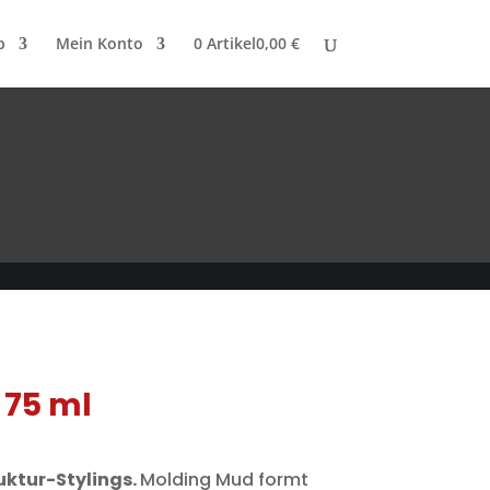
p
Mein Konto
0 Artikel
0,00 €
 75 ml
uktur-Stylings.
Molding Mud formt