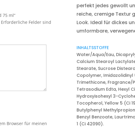
perfekt jedes gewollt 
reiche, cremige Textur
d 75 ml“
Look. Ideal für dickes u
Erforderliche Felder sind
umformbare, verwegene
INHALTSSTOFFE
Water/Aqua/Eau, Dicaprylyl
Calcium Stearoyl Lactylat
Stearate, Sucrose Distear
Copolymer, Imidazolidinyl
Trimethicone, Fragrance/P
Tetrasodium Edta, Hexyl Cin
Hydroxyisohexyl 3-Cyclohe
Tocopherol, Yellow 5 (Ci 19
Butylphenyl Methylpropion
Benzyl Benzoate, Laurtrimo
sem Browser für meinen
1 (Ci 42090).