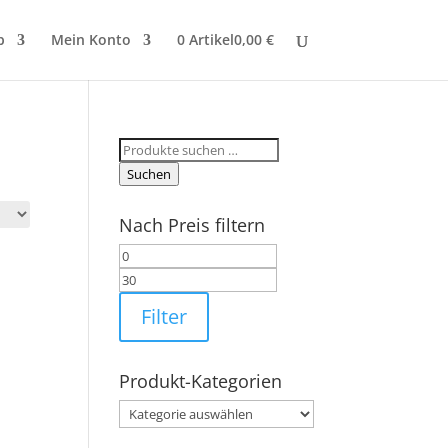
p
Mein Konto
0 Artikel
0,00 €
Suchen
nach:
Suchen
Nach Preis filtern
Min.
Max.
Preis
Preis
Filter
Produkt-Kategorien