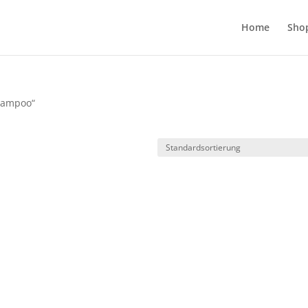
Home
Sho
shampoo“