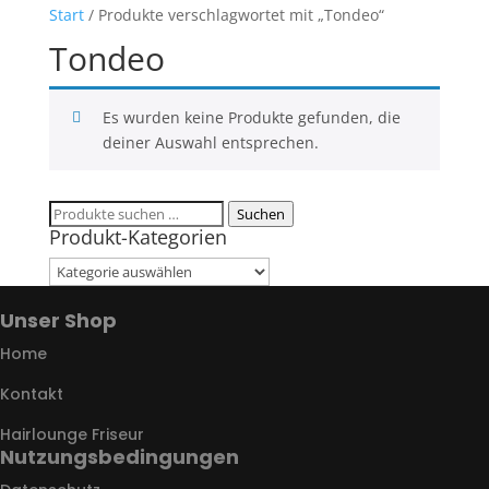
Start
/ Produkte verschlagwortet mit „Tondeo“
Tondeo
Es wurden keine Produkte gefunden, die
deiner Auswahl entsprechen.
Suchen
Suchen
Produkt-Kategorien
nach:
Unser Shop
Home
Kontakt
Hairlounge Friseur
Nutzungsbedingungen