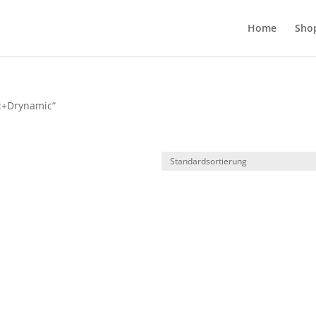
Home
Sho
c+Drynamic“