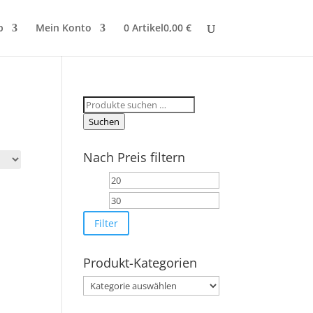
p
Mein Konto
0 Artikel
0,00 €
Suchen
nach:
Suchen
Nach Preis filtern
Min.
Max.
Preis
Preis
Filter
Produkt-Kategorien