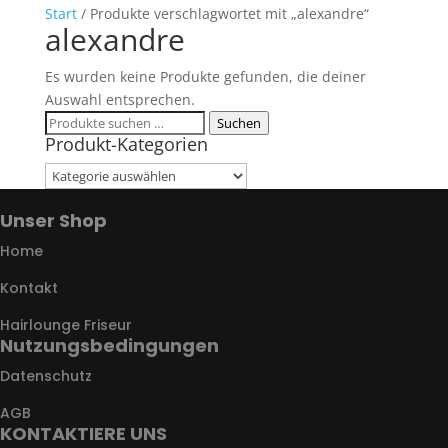
Start
/ Produkte verschlagwortet mit „alexandre“
alexandre
Es wurden keine Produkte gefunden, die deiner
Auswahl entsprechen.
Suchen
Suchen
Produkt-Kategorien
nach:
Unser Shop
Home
Kontakt
Hairlounge Friseur
Nutzungsbedingungen
Datenschutz
AGB
KONTAKTIERE UNS